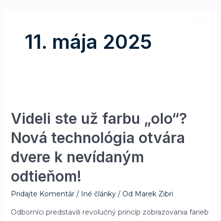
Preskočiť
MAI
na
MEN
obsah
11. mája 2025
Videli ste už farbu „olo“?
Nová technológia otvára
dvere k nevídaným
odtieňom!
Pridajte Komentár
/
Iné články
/ Od
Marek Zibri
Odborníci predstavili revolučný princíp zobrazovania farieb