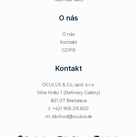
O nás
O nás
Kontakt
GDPR
Kontakt
OCULUS & Co, spol. s r.o.
Vlčie hrdlo 1 (Refinery Gallery)
821 07 Bratislava
t: +421 905 215 820
m:
o
bchod@oculus.sk