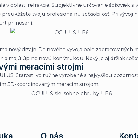
a v oblasti refrakcie. Subjektívne určovanie šošoviek s
ukážete svoju profesionálnu spôsobilosť. Pri vývoji n
t pri nosení.
 a má nový dizajn. Do nového vývoja bolo zapracovaných
enia majú úplne novú konštrukciu. Nový je aj držiak šoš
vými meracími strojmi
US. Starostlivo ručne vyrobené s najvyššou pozornosť
naším 3D-koordinovaným meracím strojom.
uka
O nás
Kont