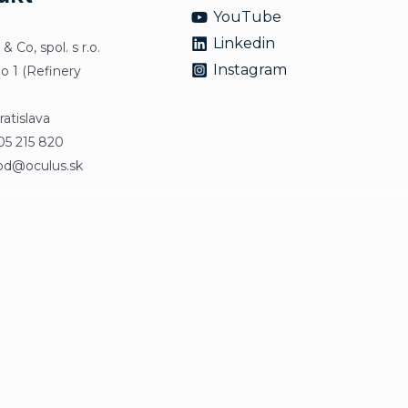
YouTube
Linkedin
Co, spol. s r.o.
Instagram
lo 1 (Refinery
atislava
905 215 820
od@oculus.sk