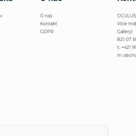
ov
O nás
OCULUS & 
Kontakt
Vlčie hrd
GDPR
Gallery)
821 07 Br
t: +421 
m:
o
bch