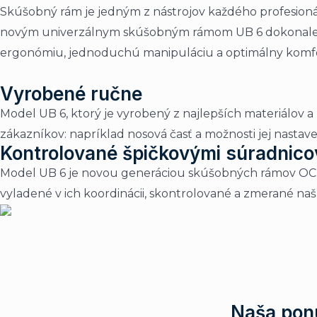
Skúšobný rám je jedným z nástrojov každého profesionál
novým univerzálnym skúšobným rámom UB 6 dokonale pre
ergonómiu, jednoduchú manipuláciu a optimálny komfor
Vyrobené ručne
Model UB 6, ktorý je vyrobený z najlepších materiálov
zákazníkov: napríklad nosová časť a možnosti jej nastav
Kontrolované špičkovými súradnico
Model UB 6 je novou generáciou skúšobných rámov OCUL
vyladené v ich koordinácii, skontrolované a zmerané 
Naša pon