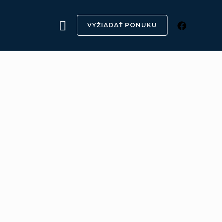
Hľadať
VYŽIADAŤ PONUKU