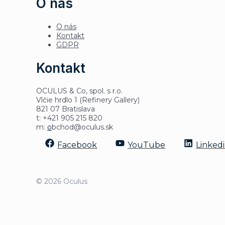
O nás
O nás
Kontakt
GDPR
Kontakt
OCULUS & Co, spol. s r.o.
Vlčie hrdlo 1 (Refinery Gallery)
821 07 Bratislava
t: +421 905 215 820
m:
o
bchod@oculus.sk
Facebook
YouTube
Linked
© 2026 Oculus