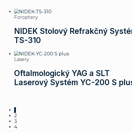
Foroptery
NIDEK Stolový Refrakčný Syst
TS-310
Lasery
Oftalmologický YAG a SLT
Laserový Systém YC-200 S plu
1
2
3
4