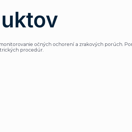
duktov
u a monitorovanie očných ochorení a zrakových porúch. 
trických procedúr.