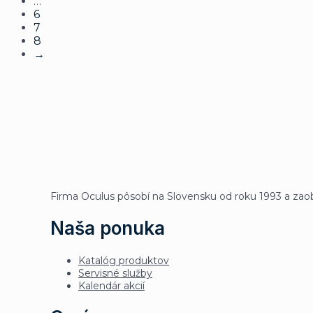
…
6
7
8
→
Firma Oculus pôsobí na Slovensku od roku 1993 a zaob
Naša ponuka
Katalóg produktov
Servisné služby
Kalendár akcií