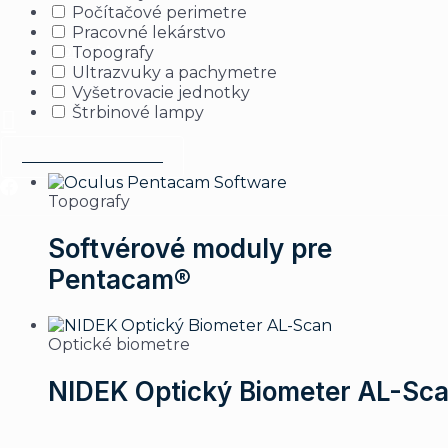
Počítačové perimetre
Pracovné lekárstvo
Kontakt
Topografy
Ultrazvuky a pachymetre
Vyšetrovacie jednotky
Hľadať
Štrbinové lampy
VYŽIADAŤ PONUKU
Topografy
Softvérové moduly pre
Pentacam®
Optické biometre
NIDEK Optický Biometer AL-Sc