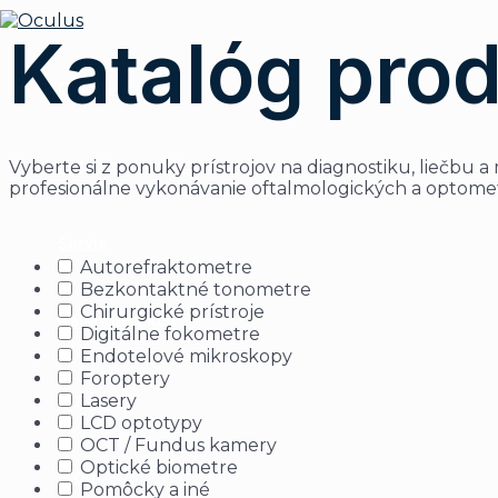
Preskočiť
na
Katalóg pro
obsah
Domov
Katalóg produktov
Vyberte si z ponuky prístrojov na diagnostiku, liečb
profesionálne vykonávanie oftalmologických a optome
Servis
Autorefraktometre
Bezkontaktné tonometre
Chirurgické prístroje
Kalendár akcií
Digitálne fokometre
Endotelové mikroskopy
Foroptery
O nás
Lasery
LCD optotypy
OCT / Fundus kamery
Optické biometre
Blog
Pomôcky a iné