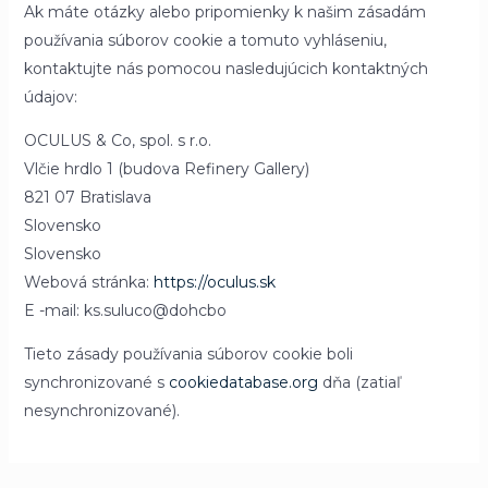
Ak máte otázky alebo pripomienky k našim zásadám
používania súborov cookie a tomuto vyhláseniu,
kontaktujte nás pomocou nasledujúcich kontaktných
údajov:
OCULUS & Co, spol. s r.o.
Vlčie hrdlo 1 (budova Refinery Gallery)
821 07 Bratislava
Slovensko
Slovensko
Webová stránka:
https://oculus.sk
E -mail:
ks.suluco@dohcbo
Tieto zásady používania súborov cookie boli
synchronizované s
cookiedatabase.org
dňa (zatiaľ
nesynchronizované).