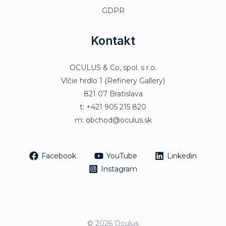
GDPR
Kontakt
OCULUS & Co, spol. s r.o.
Vlčie hrdlo 1 (Refinery Gallery)
821 07 Bratislava
t: +421 905 215 820
m:
o
bchod@oculus.sk
Facebook
YouTube
Linkedin
Instagram
© 2026 Oculus