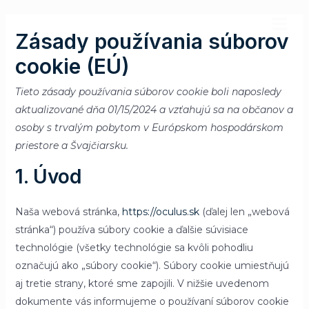
Preskočiť
Consent
MAI
na
to
Zásady používania súborov
MEN
obsah
service
cookie (EÚ)
rôzne
Tieto zásady používania súborov cookie boli naposledy
aktualizované dňa 01/15/2024 a vzťahujú sa na občanov a
osoby s trvalým pobytom v Európskom hospodárskom
priestore a Švajčiarsku.
1. Úvod
Naša webová stránka,
https://oculus.sk
(ďalej len „webová
stránka“) používa súbory cookie a ďalšie súvisiace
technológie (všetky technológie sa kvôli pohodliu
označujú ako „súbory cookie“). Súbory cookie umiestňujú
aj tretie strany, ktoré sme zapojili. V nižšie uvedenom
dokumente vás informujeme o používaní súborov cookie