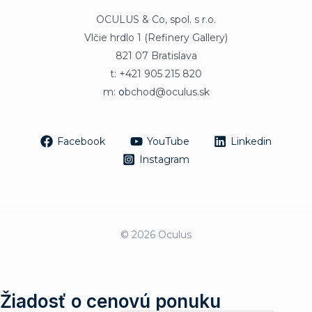
OCULUS & Co, spol. s r.o.
Vlčie hrdlo 1 (Refinery Gallery)
821 07 Bratislava
t: +421 905 215 820
m:
o
bchod@oculus.sk
Facebook
YouTube
Linkedin
Instagram
© 2026 Oculus
Žiadosť o cenovú ponuku