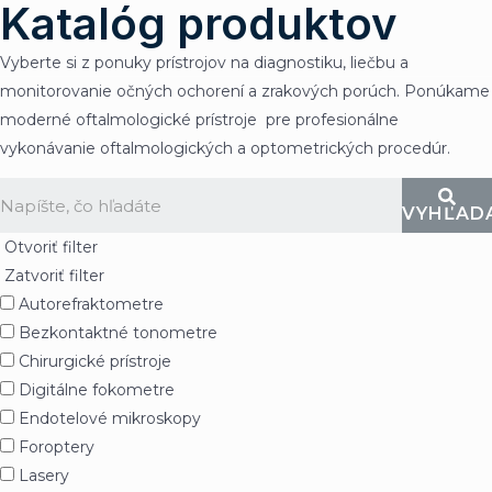
Katalóg produktov
Preskočiť
MAI
na
MEN
Vyberte si z ponuky prístrojov na diagnostiku, liečbu a
obsah
monitorovanie očných ochorení a zrakových porúch. Ponúkame
moderné oftalmologické prístroje pre profesionálne
vykonávanie oftalmologických a optometrických procedúr.
VYHĽAD
Otvoriť filter
Zatvoriť filter
Autorefraktometre
Bezkontaktné tonometre
Chirurgické prístroje
Digitálne fokometre
Endotelové mikroskopy
Foroptery
Lasery