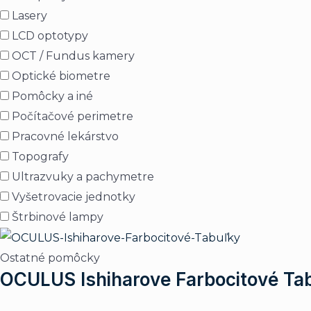
Lasery
LCD optotypy
OCT / Fundus kamery
Optické biometre
Pomôcky a iné
Počítačové perimetre
Pracovné lekárstvo
Topografy
Ultrazvuky a pachymetre
Vyšetrovacie jednotky
Štrbinové lampy
Ostatné pomôcky
OCULUS Ishiharove Farbocitové Ta