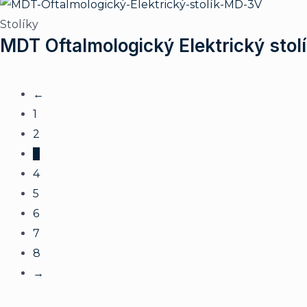
Stolíky
MDT Oftalmologický Elektrický sto
←
1
2
3
4
5
6
7
8
→