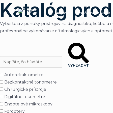
Katalóg pro
Preskočiť
na
Domov
Katalóg produktov
obsah
Vyberte si z ponuky prístrojov na diagnostiku, liečbu
profesionálne vykonávanie oftalmologických a optomet
VYHĽADAŤ
Autorefraktometre
Bezkontaktné tonometre
Chirurgické prístroje
Digitálne fokometre
Endotelové mikroskopy
Foroptery