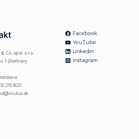
akt
Facebook
YouTube
Linkedin
Co, spol. s r.o.
Instagram
lo 1 (Refinery
atislava
905 215 820
od@oculus.sk