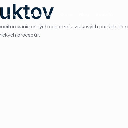
duktov
Servis
Kalendár akcií
O nás
Blog
Kontakt
 a monitorovanie očných ochorení a zrakových porúch. P
rických procedúr.