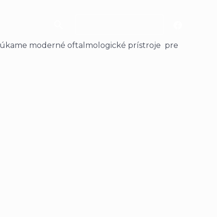
Hľadať
VYŽIADAŤ PONUKU
onúkame moderné oftalmologické prístroje pre