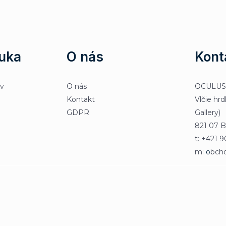
uka
O nás
Kont
ov
O nás
OCULUS & 
Kontakt
Vlčie hrd
GDPR
Gallery)
821 07 Br
t: +421 
m:
o
bch